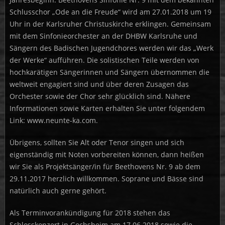
Schlusschor „Ode an die Freude“ wird am 27.01.2018 um 19
Uhr in der Karlsruher Christuskirche erklingen. Gemeinsam
mit dem Sinfonieorchester an der DHBW Karlsruhe und
Sängern des Badischen Jugendchores werden wir das „Werk
der Werke“ aufführen. Die solistischen Teile werden von
hochkarätigen Sängerinnen und Sängern übernommen die
weltweit engagiert sind und über deren Zusagen das
Orchester sowie der Chor sehr glücklich sind. Nähere
Informationen sowie Karten erhalten Sie unter folgendem
Link: www.neunte-ka.com.
Übrigens, sollten Sie Alt oder Tenor singen und sich
eigenständig mit Noten vorbereiten können, dann heißen
wir Sie als Projektsänger/in für Beethovens Nr. 9 ab dem
29.11.2017 herzlich willkommen. Soprane und Bässe sind
natürlich auch gerne gehört.
Als Terminvorankündigung für 2018 stehen das
Schlosskonzert in Gochsheim am 17.06.2018 sowie die