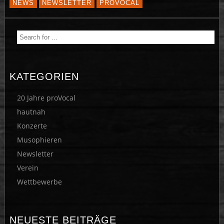
NEWS
NEWSLETTER
PROVOCAL
KATEGORIEN
20 Jahre proVocal
hautnah
Konzerte
Musophieren
Newsletter
Verein
Wettbewerbe
NEUESTE BEITRÄGE