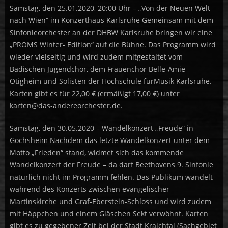
Samstag, den 25.01.2020, 20:00 Uhr – „Von der Neuen Welt
nach Wien“ im Konzerthaus Karlsruhe Gemeinsam mit dem
Sinfonieorchester an der DHBW Karlsruhe bringen wir eine
„PROMS Winter- Edition“ auf die Bühne. Das Programm wird
wieder vielseitig und wird zudem mitgestaltet vom
Badischen Jugendchor, dem Frauenchor Belle-Amie
Ötigheim und Solisten der Hochschule fürMusik Karlsruhe.
Karten gibt es für 22,00 € (ermäßigt 17,00 €) unter
karten@das-andereorchester.de.
Samstag, den 30.05.2020 – Wandelkonzert „Freude“ in
Gochsheim Nachdem das letzte Wandelkonzert unter dem
Motto „Frieden“ stand, widmet sich das kommende
Wandelkonzert der Freude – da darf Beethovens 9. Sinfonie
natürlich nicht im Programm fehlen. Das Publikum wandelt
während des Konzerts zwischen evangelischer
Martinskirche und Graf-Eberstein-Schloss und wird zudem
mit Häppchen und einem Gläschen Sekt verwöhnt. Karten
gibt es zu gegebener Zeit bei der Stadt Kraichtal (Sachgebiet