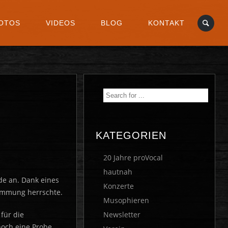
OTOS
VIDEOS
BLOG
KONTAKT
KATEGORIEN
20 Jahre proVocal
hautnah
de an. Dank eines
Konzerte
timmung herrschte.
Musophieren
Newsletter
für die
noch eine Probe