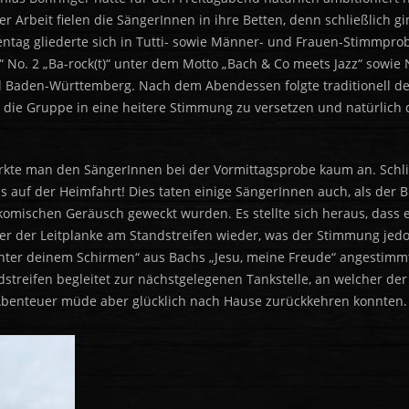
 Arbeit fielen die SängerInnen in ihre Betten, denn schließlich g
entag gliederte sich in Tutti- sowie Männer- und Frauen-Stimmpro
No. 2 „Ba-rock(t)“ unter dem Motto „Bach & Co meets Jazz“ sowie No
l Baden-Württemberg. Nach dem Abendessen folgte traditionell de
 die Gruppe in eine heitere Stimmung zu versetzen und natürlich 
erkte man den SängerInnen bei der Vormittagsprobe kaum an. Schli
auf der Heimfahrt! Dies taten einige SängerInnen auch, als der B
mischen Geräusch geweckt wurden. Es stellte sich heraus, dass e
ter der Leitplanke am Standstreifen wieder, was der Stimmung jed
nter deinem Schirmen“ aus Bachs „Jesu, meine Freude“ angestimm
streifen begleitet zur nächstgelegenen Tankstelle, an welcher der
enteuer müde aber glücklich nach Hause zurückkehren konnten.