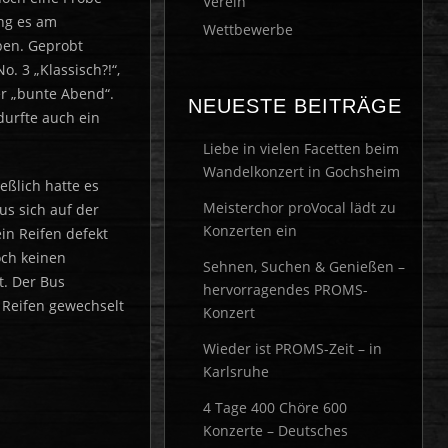
Verein
ing es am
Wettbewerbe
ben. Geprobt
. 3 „Klassisch?!“,
r „bunte Abend“.
NEUESTE BEITRÄGE
durfte auch ein
Liebe in vielen Facetten beim
Wandelkonzert in Gochsheim
eßlich hatte es
Meisterchor proVocal lädt zu
us sich auf der
Konzerten ein
in Reifen defekt
och keinen
Sehnen, Suchen & Genießen –
t. Der Bus
hervorragendes PROMS-
 Reifen gewechselt
Konzert
Wieder ist PROMS-Zeit – in
Karlsruhe
4 Tage 400 Chöre 600
Konzerte – Deutsches