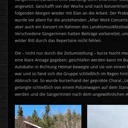
angesetzt. Geschafft von der Woche und nach konzentrierter
folgenden Morgen wieder mit Elan an die Arbeit. Der Prob
wurde vor allem für die anstehenden „After Work Concerts“ 
aber auch ein Konzert im Rahmen des Landesmusikfestiva
Verschiedene SängerInnen hatten Beiträge vorbereitet, um
wilder Ritt durch das Repertoire nicht fehlen.
Die – nicht nur durch die Zeitumstellung – kurze Nacht m
eine klare Ansage gegeben: geschlafen werden kann im Bus 
Autobahn in Richtung Heimat bewegte und sie von einem ko
war und so fand sich die Gruppe schließlich im Regen hin
Abbruch tat. So wurde kurzerhand der geprobte Choral „U
gelangte schließlich von einem Polizeiwagen auf dem Stand
werden und die SängerInnen nach dem ungewöhnlichen Ab