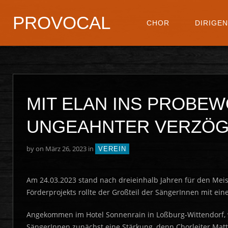
PROVOCAL
CHOR
DIRIGE
MIT ELAN INS PROBE
UNGEAHNTER VERZÖ
by
on März 26, 2023 in
VEREIN
Am 24.03.2023 stand nach dreieinhalb Jahren für den Me
Förderprojekts rollte der Großteil der SängerInnen mit ei
Angekommen im Hotel Sonnenrain in Loßburg-Wittendorf, w
SängerInnen zunächst eine Stärkung, denn Chorleiter Matt