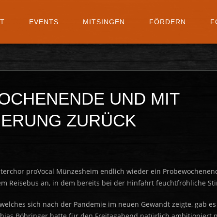
NT
EVENTS
MITSINGEN
FÖRDERN
F
WOCHENENDE UND MIT
GERUNG ZURÜCK
isterchor proVocal Münzesheim endlich wieder ein Probewochenen
nem Reisebus an, in dem bereits bei der Hinfahrt feuchtfröhliche S
elches sich nach der Pandemie im neuen Gewandt zeigte, gab es 
hias Böhringer hatte für den Freitagabend natürlich ambitioniert 