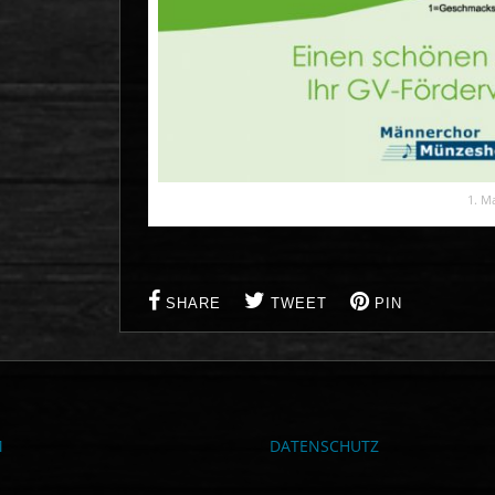
1. Ma
SHARE
TWEET
PIN
M
DATENSCHUTZ