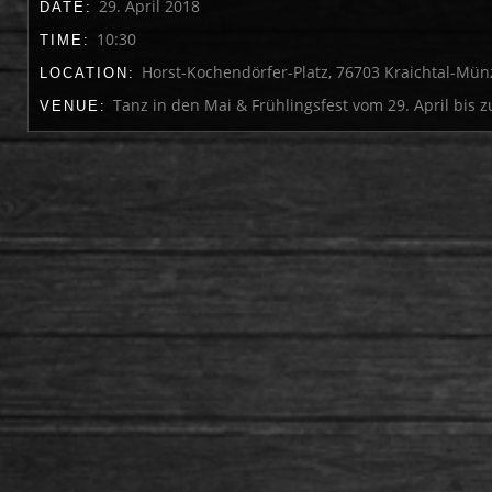
29. April 2018
DATE:
10:30
TIME:
Horst-Kochendörfer-Platz, 76703 Kraichtal-Mü
LOCATION:
Tanz in den Mai & Frühlingsfest vom 29. April bis 
VENUE: