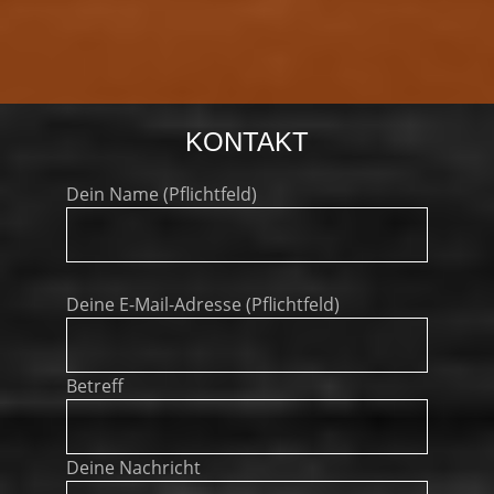
KONTAKT
Dein Name (Pflichtfeld)
Bitte
lasse
Deine E-Mail-Adresse (Pflichtfeld)
dieses
Feld
leer.
Betreff
Deine Nachricht